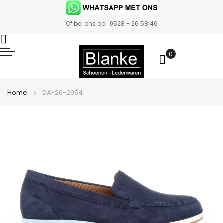
Of bel ons op: 0528 - 26 58 46
0
Winkelwa
Home
DA-26-2954
Ga
naar
het
einde
van
de
afbeeldingen-
gallerij