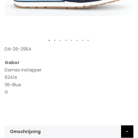
Ga
DA-26-2954
naar
Gabor
het
Dames instapper
begin
62414
van
36-Blue
de
G
afbeeldingen-
gallerij
Omschrijving