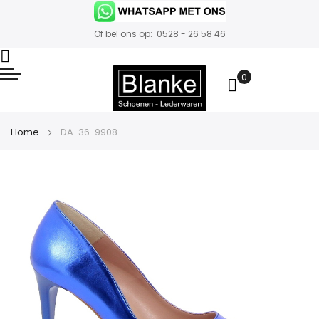
Of bel ons op: 0528 - 26 58 46
0
Winkelwa
Home
DA-36-9908
Ga
naar
het
einde
van
de
afbeeldingen-
gallerij