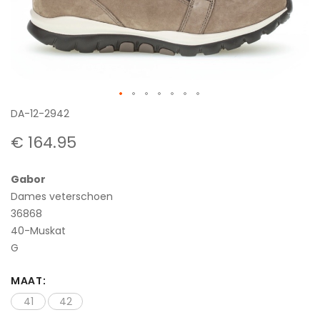
Ga
DA-12-2942
naar
€ 164.95
het
begin
Gabor
van
Dames veterschoen
de
36868
afbeeldingen-
40-Muskat
gallerij
G
MAAT
41
42