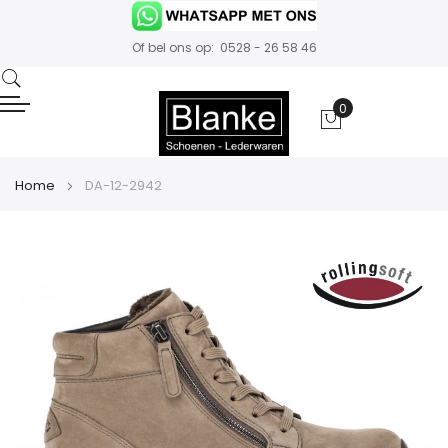
Of bel ons op: 0528 - 26 58 46
0
Winkelwa
Home
DA-12-2942
Ga
naar
het
einde
van
de
afbeeldingen-
gallerij