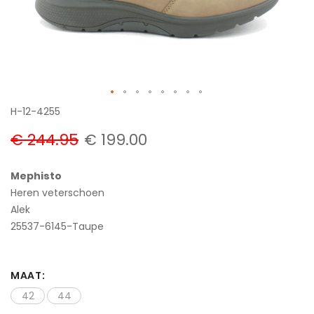
Ga
H-12-4255
naar
€ 244.95
€ 199.00
het
begin
Mephisto
van
Heren veterschoen
de
Alek
afbeeldingen-
25537-6145-Taupe
gallerij
MAAT
42
44