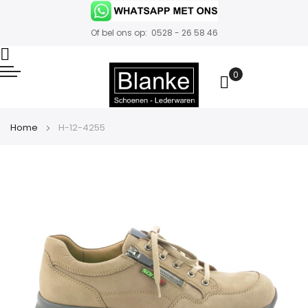
Of bel ons op: 0528 - 26 58 46
0
Winkelwa
Home
H-12-4255
Ga
naar
het
einde
van
de
afbeeldingen-
gallerij